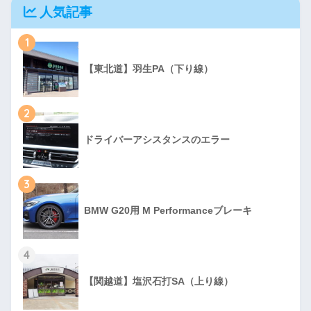
人気記事
1
【東北道】羽生PA（下り線）
2
ドライバーアシスタンスのエラー
3
BMW G20用 M Performanceブレーキ
4
【関越道】塩沢石打SA（上り線）