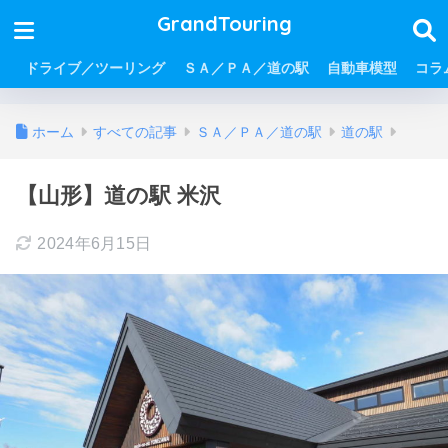
GrandTouring
ドライブ／ツーリング
ＳＡ／ＰＡ／道の駅
自動車模型
コラ
ホーム
すべての記事
ＳＡ／ＰＡ／道の駅
道の駅
【山形】道の駅 米沢
2024年6月15日