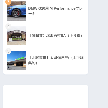
3
BMW G20用 M Performanceブレ
ーキ
4
【関越道】塩沢石打SA（上り線）
5
【北関東道】太田強戸PA（上下線
集約）