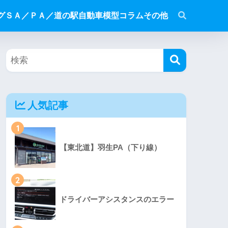
グ
ＳＡ／ＰＡ／道の駅
自動車模型
コラム
その他
人気記事
1
【東北道】羽生PA（下り線）
2
ドライバーアシスタンスのエラー