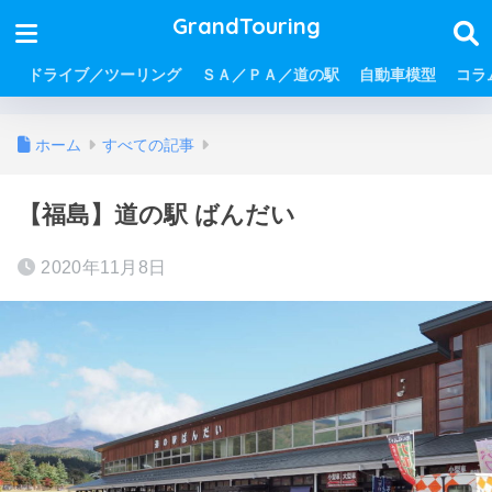
GrandTouring
ドライブ／ツーリング
ＳＡ／ＰＡ／道の駅
自動車模型
コラ
ホーム
すべての記事
【福島】道の駅 ばんだい
2020年11月8日