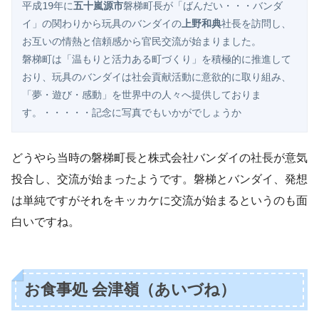
平成19年に
五十嵐源市
磐梯町長が「ばんだい・・・バンダ
イ」の関わりから玩具のバンダイの
上野和典
社長を訪問し、
お互いの情熱と信頼感から官民交流が始まりました。

磐梯町は「温もりと活力ある町づくり」を積極的に推進して
おり、玩具のバンダイは社会貢献活動に意欲的に取り組み、
「夢・遊び・感動」を世界中の人々へ提供しておりま
す。・・・・・記念に写真でもいかがでしょうか
どうやら当時の磐梯町長と株式会社バンダイの社長が意気
投合し、交流が始まったようです。磐梯とバンダイ、発想
は単純ですがそれをキッカケに交流が始まるというのも面
白いですね。
お食事処 会津嶺（あいづね）