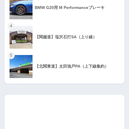
BMW G20用 M Performanceブレーキ
4
【関越道】塩沢石打SA（上り線）
5
【北関東道】太田強戸PA（上下線集約）