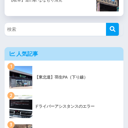
【岐阜】道の駅 ななもり清見
人気記事
1
【東北道】羽生PA（下り線）
2
ドライバーアシスタンスのエラー
3