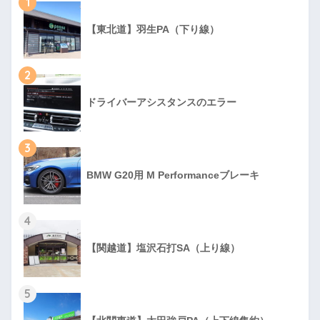
1
【東北道】羽生PA（下り線）
2
ドライバーアシスタンスのエラー
3
BMW G20用 M Performanceブレーキ
4
【関越道】塩沢石打SA（上り線）
5