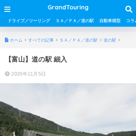
GrandTouring
ドライブ／ツーリング
ＳＡ／ＰＡ／道の駅
自動車模型
コラ
ホーム
すべての記事
ＳＡ／ＰＡ／道の駅
道の駅
【富山】道の駅 細入
2020年11月5日