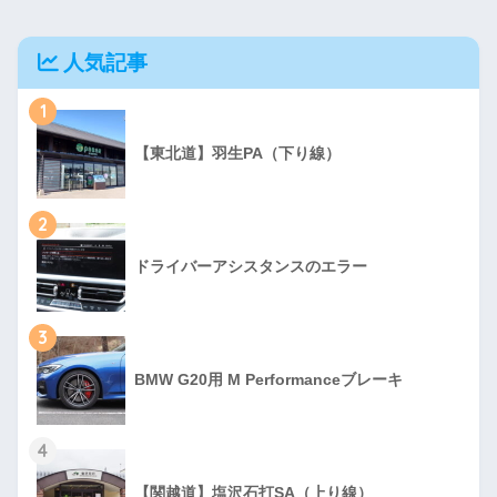
人気記事
1
【東北道】羽生PA（下り線）
2
ドライバーアシスタンスのエラー
3
BMW G20用 M Performanceブレーキ
4
【関越道】塩沢石打SA（上り線）