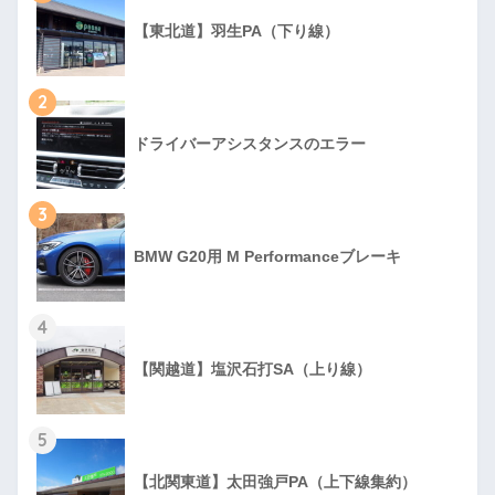
【東北道】羽生PA（下り線）
2
ドライバーアシスタンスのエラー
3
BMW G20用 M Performanceブレーキ
4
【関越道】塩沢石打SA（上り線）
5
【北関東道】太田強戸PA（上下線集約）