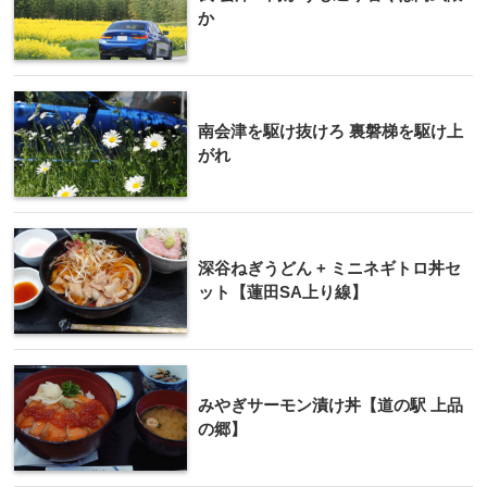
か
南会津を駆け抜けろ 裏磐梯を駆け上
がれ
深谷ねぎうどん + ミニネギトロ丼セ
ット【蓮田SA上り線】
みやぎサーモン漬け丼【道の駅 上品
の郷】