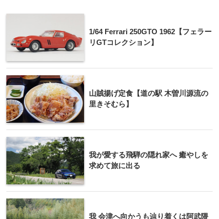
1/64 Ferrari 250GTO 1962【フェラー
リGTコレクション】
山賊揚げ定食【道の駅 木曽川源流の
里きそむら】
我が愛する飛騨の隠れ家へ 癒やしを
求めて旅に出る
我 会津へ向かうも辿り着くは阿武隈