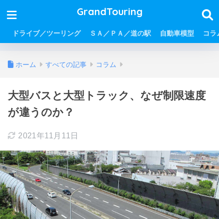
GrandTouring
ドライブ／ツーリング
ＳＡ／ＰＡ／道の駅
自動車模型
コラ
ホーム
すべての記事
コラム
大型バスと大型トラック、なぜ制限速度
が違うのか？
2021年11月11日