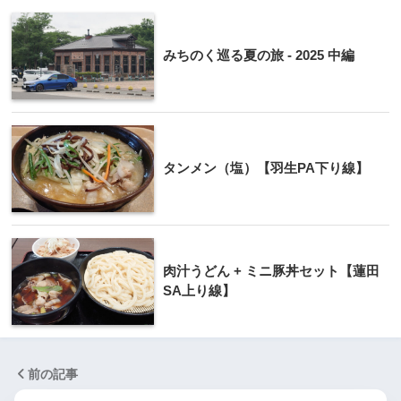
みちのく巡る夏の旅 - 2025 中編
タンメン（塩）【羽生PA下り線】
肉汁うどん + ミニ豚丼セット【蓮田
SA上り線】
前の記事