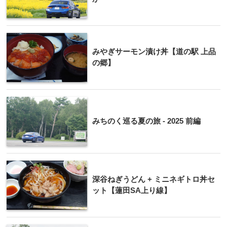
みやぎサーモン漬け丼【道の駅 上品
の郷】
みちのく巡る夏の旅 - 2025 前編
深谷ねぎうどん + ミニネギトロ丼セ
ット【蓮田SA上り線】