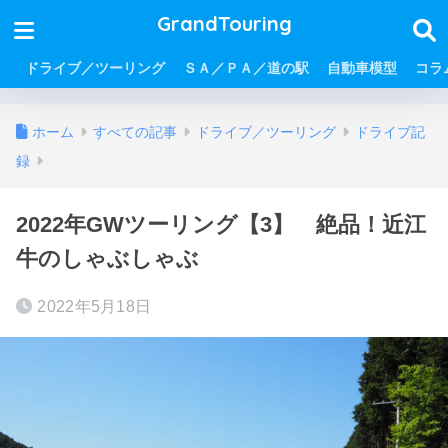
GrandTouring
ドライブ／ツーリング
ＳＡ／ＰＡ／道の駅
自動車模型
コラ
ホーム
すべての記事
ドライブ／ツーリング
ドライブ記
録
2022年GWツーリング【3】 絶品！近江
牛のしゃぶしゃぶ
2022年5月18日