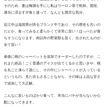
そのため、妻は梅酒を手にし私はウーロン茶で乾杯。普段、
適当に済ます夕食と違って、なんとも贅沢な気分。
近江牛は滋賀県が誇るブランド牛であり、その歴史も古いの
だとか。食ってみると柔らかくて非常に旨い！ほっぺたが落
ちそうになります。肉以外の野菜類も旨く、出されたものが
全て旨い！
食後に桃のシャーベットを追加でオーダーしたのですが、こ
れまた絶品！ごく普通のアイスが出てくるかと思いきや、桃
を丸ごと凍らて器にし、その中にシャーベットが入っている
というもの。見た目もさることながら、その味は上品な甘さ
で追加して大正解。
こんなに旨いものばかり食って、本当にバチが当らないか心
配になってきます。