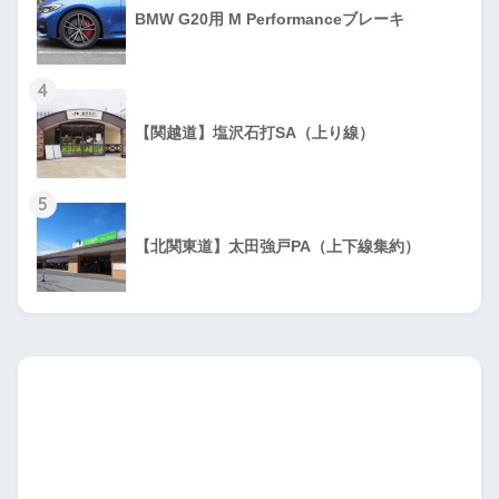
BMW G20用 M Performanceブレーキ
4
【関越道】塩沢石打SA（上り線）
5
【北関東道】太田強戸PA（上下線集約）