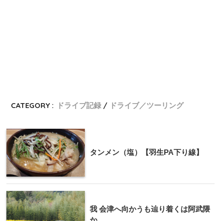
CATEGORY :
ドライブ記録
ドライブ／ツーリング
タンメン（塩）【羽生PA下り線】
我 会津へ向かうも辿り着くは阿武隈
か