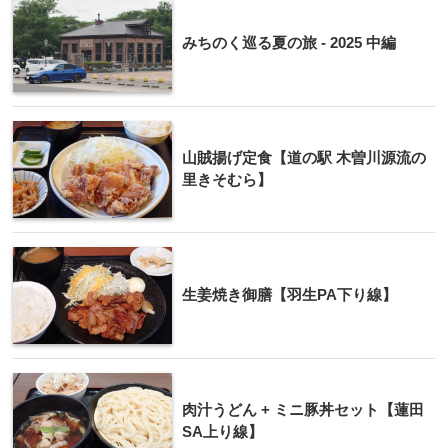
みちのく巡る夏の旅 - 2025 中編
山賊揚げ定食【道の駅 木曽川源流の
里きそむら】
生姜焼き御膳【羽生PA下り線】
肉汁うどん + ミニ豚丼セット【蓮田
SA上り線】