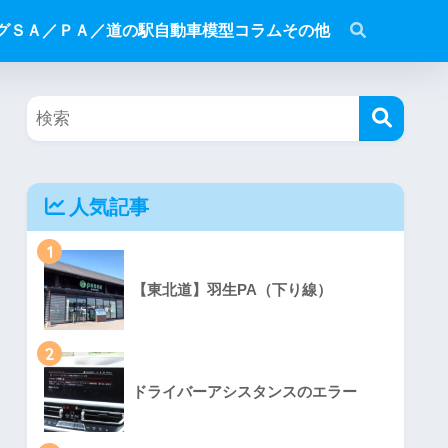
グ
ＳＡ／ＰＡ／道の駅
自動車模型
コラム
その他
人気記事
1
【東北道】羽生PA（下り線）
2
ドライバーアシスタンスのエラー