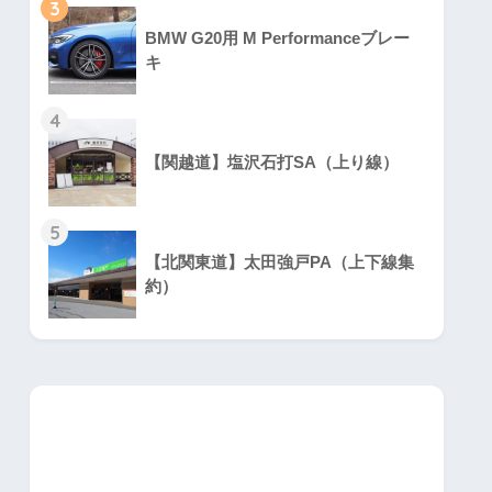
3
BMW G20用 M Performanceブレー
キ
4
【関越道】塩沢石打SA（上り線）
5
【北関東道】太田強戸PA（上下線集
約）