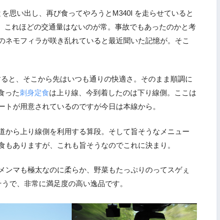
を思い出し、再び食ってやろうとM340I を走らせていると
が、これほどの交通量はないのが常。事故でもあったのかと考
のネモフィラが咲き乱れていると最近聞いた記憶が。そこ
すると、そこから先はいつも通りの快適さ。そのまま順調に
食った
刺身定食
は上り線、今到着したのは下り線側。ここは
ートが用意されているのですが今日は本線から。
道から上り線側を利用する算段。そして旨そうなメニュー
食もありますが、これも旨そうなのでこれに決まり。
メンマも極太なのに柔らか、野菜もたっぷりのってスゲぇ
そうで、非常に満足度の高い逸品です。