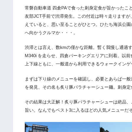
常磐自動車道 四倉PAで食った刺身定食が旨かったこと
友部JCT手前で渋滞発生。この付近は時々走ります
えていると、思い至ることがひとつ。ひたち海浜公園
へ向かうクルマか・・・。
渋滞とは言え、数kmの僅かな距離。暫く我慢し通過
M340i を走らせ、四倉パーキングエリアに到着。以前
上下線ともに、一般道から利用できるウォークインゲ
まずは下り線のメニューを確認し、必要とあらば一般
を発見、その名も炙り豚バラチャーシュー麺。刺身定
その結果は大正解！炙り豚バラチャーシューは絶品、
旨い。なんでもベスト3に入るほどの人気メニューだ