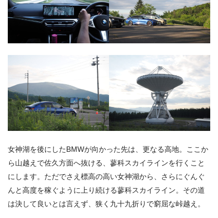
女神湖を後にしたBMWが向かった先は、更なる高地。ここか
ら山越えで佐久方面へ抜ける、蓼科スカイラインを行くこと
にします。ただでさえ標高の高い女神湖から、さらにぐんぐ
んと高度を稼ぐように上り続ける蓼科スカイライン。その道
は決して良いとは言えず、狭く九十九折りで窮屈な峠越え。