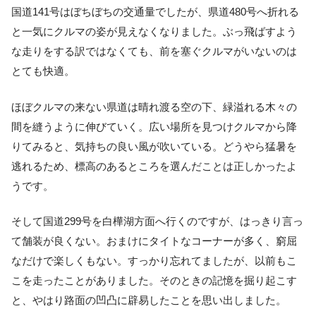
国道141号はぼちぼちの交通量でしたが、県道480号へ折れる
と一気にクルマの姿が見えなくなりました。ぶっ飛ばすよう
な走りをする訳ではなくても、前を塞ぐクルマがいないのは
とても快適。
ほぼクルマの来ない県道は晴れ渡る空の下、緑溢れる木々の
間を縫うように伸びていく。広い場所を見つけクルマから降
りてみると、気持ちの良い風が吹いている。どうやら猛暑を
逃れるため、標高のあるところを選んだことは正しかったよ
うです。
そして国道299号を白樺湖方面へ行くのですが、はっきり言っ
て舗装が良くない。おまけにタイトなコーナーが多く、窮屈
なだけで楽しくもない。すっかり忘れてましたが、以前もこ
こを走ったことがありました。そのときの記憶を掘り起こす
と、やはり路面の凹凸に辟易したことを思い出しました。