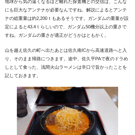
地球から気の遠くなるほど離れた探査機との交信は、こんな
にも巨大なアンテナが必要なんですね。解説によるとアンテ
ナの総重量は約2,200ｔもあるそうです。ガンダムの重量が設
定によると43.4ｔらしいので、ガンダム50機分以上の重さで
すね。ガンダムの重さが適正がどうかはともかく。
山を越え佐久の町へ出たあとは佐久南ICから高速道路へと入
り、そのまま帰路につきます。途中、佐久平PAで夜のドラめ
しとして食った、浅間火山ラーメンは辛口で旨かったことを
記しておきます。