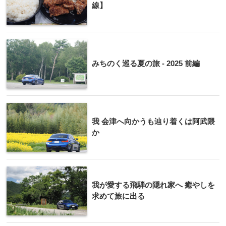
線】
みちのく巡る夏の旅 - 2025 前編
我 会津へ向かうも辿り着くは阿武隈
か
我が愛する飛騨の隠れ家へ 癒やしを
求めて旅に出る