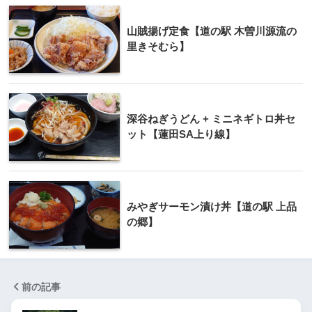
山賊揚げ定食【道の駅 木曽川源流の
里きそむら】
深谷ねぎうどん + ミニネギトロ丼セ
ット【蓮田SA上り線】
みやぎサーモン漬け丼【道の駅 上品
の郷】
前の記事