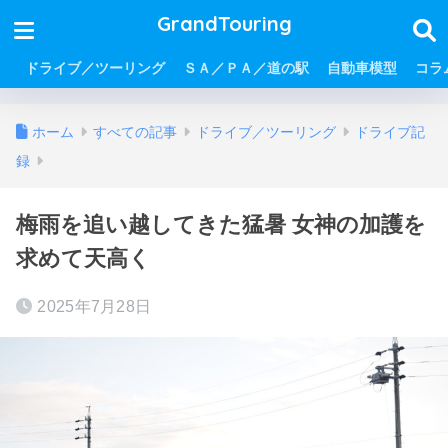
GrandTouring
ドライブ／ツーリング
ＳＡ／ＰＡ／道の駅
自動車模型
コラ
ホーム
すべての記事
ドライブ／ツーリング
ドライブ記
録
梅雨を追い越してきた猛暑 女神の加護を
求めて天高く
2025年7月28日