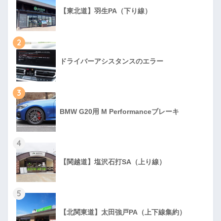
【東北道】羽生PA（下り線）
2
ドライバーアシスタンスのエラー
3
BMW G20用 M Performanceブレーキ
4
【関越道】塩沢石打SA（上り線）
5
【北関東道】太田強戸PA（上下線集約）