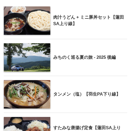
肉汁うどん + ミニ豚丼セット【蓮田
SA上り線】
みちのく巡る夏の旅 - 2025 後編
タンメン（塩）【羽生PA下り線】
すたみな唐揚げ定食【蓮田SA上り