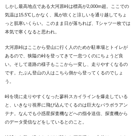
しかし最高地点である大河原峠は標高が2,000m超。ここでの
気温は15.5℃しかなく、風が吹くと涼しいを通り越してちょ
っと肌寒いくらい。このまま日が落ちれば、Tシャツ一枚では
本気で寒くなると思われ。
大河原峠はここから登山に行く人のためか駐車場とトイレが
あるので、狭隘の峠を登ってきて一息つくのにちょうど良
い。そして道路の様子もここから一変し、走りやすくなるの
です。たぶん登山の人はこちら側から登ってくるのでしょ
う。
峠を境に走りやすくなった蓼科スカイラインを爆走している
と、いきなり視界に飛び込んでくるのは巨大なパラボラアン
テナ。なんでも小惑星探査機などへの指令送信、探査機から
のデータ受信などをしているとのこと。