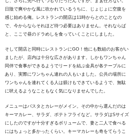
し、さらに先へ行くつもりだったんですが、まぁ仕方ない。
日陰で爽やかな風に吹かれているうちに、じょじょに空腹を
感じ始める俺。レストランの開店は11時からとのことなの
で、今からならそれほど待つ必要はありません。それならば
と、ここで昼のドラめしを食っていくことにしました。
そして開店と同時にレストランにGO！他にも数組のお客がい
ましたが、店内は十分な広さがあります。しかもワンちゃん
同伴で食事ができるようでリードを結ぶ金具が各テーブルに
あり、実際にワンちゃん連れの人もいました。公共の場所に
ワンちゃんを連れてくる人は躾けもできているようで、無駄
に吠えるようなこともなく気になりませんでした。
メニューはパスタとカレーがメイン。その中から選んだのは
キーマカレー、サラダ、ポテトフライなど。サラダはSサイズ
にしたのですが十分すぎるボリュームで、妻と二人で食べる
にはちょっと多かったくらい。キーマカレーも奇をてらうこ