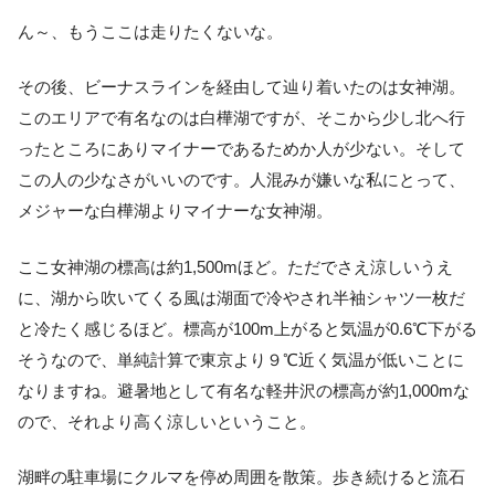
ん～、もうここは走りたくないな。
その後、ビーナスラインを経由して辿り着いたのは女神湖。
このエリアで有名なのは白樺湖ですが、そこから少し北へ行
ったところにありマイナーであるためか人が少ない。そして
この人の少なさがいいのです。人混みが嫌いな私にとって、
メジャーな白樺湖よりマイナーな女神湖。
ここ女神湖の標高は約1,500mほど。ただでさえ涼しいうえ
に、湖から吹いてくる風は湖面で冷やされ半袖シャツ一枚だ
と冷たく感じるほど。標高が100m上がると気温が0.6℃下がる
そうなので、単純計算で東京より９℃近く気温が低いことに
なりますね。避暑地として有名な軽井沢の標高が約1,000mな
ので、それより高く涼しいということ。
湖畔の駐車場にクルマを停め周囲を散策。歩き続けると流石