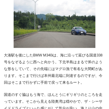
大湊駅を後にしたBMW M340iは、海に沿って延びる国道338
号をなぞるように西へと向かう。下北半島はまるで斧のよう
な形をしていて、その先端にはマグロ漁で有名な大間町があ
ります。そこまで行けば本州最北端に到達するのですが、今
回はそこまで行かずに手前で戻って来るルート。
国道のすぐ脇はもう海で、ほんとうにギリギリのところを走
っています。そこから見える陸奥湾は穏やかで、ザ・シーサ
イドドライブといった感じがして気分が良い。海より山の中