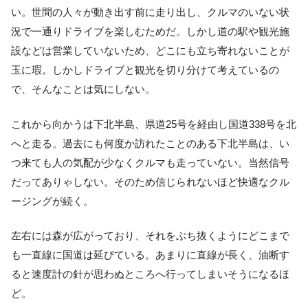
い。世間の人々が動き出す前に走り出し、クルマのいない状
況で一通りドライブを楽しむためだ。しかし道の駅や観光施
設などは営業していないため、どこにも立ち寄れないことが
玉に瑕。しかしドライブと観光を切り分けて考えているの
で、そんなことは気にしない。
これから向かうは下北半島、県道25号を経由し国道338号を北
へと走る。過去にも何度か訪れたことのある下北半島は、い
つ来ても人の気配が少なくクルマも走っていない。当然信号
だってありゃしない。そのため信じられないほど快適なクル
ージングが続く。
左右には森が広がっており、それをぶち抜くようにどこまで
も一直線に国道は延びている。あまりに直線が長く、油断す
ると速度計の針が思わぬところへ行ってしまいそうになるほ
ど。