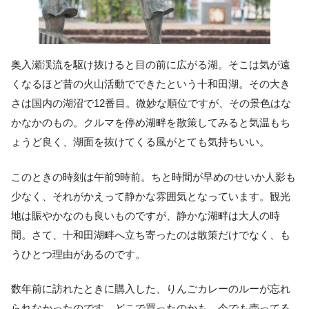
奥入瀬渓流を駆け抜けると目の前に広がる湖。そこは気が遠
くなるほど昔の火山活動でできたという十和田湖。その大き
さは国内の湖沼で12番目。微妙な順位ですが、その景色はな
かなかのもの。クルマを停め湖畔を散策してみると気温もち
ょうど良く、湖面を抜けてくる風がとても気持ちいい。
このときの時刻は午前9時前。ちと時間が早めのせいか人影も
少なく、それがかえって静かな雰囲気となっています。観光
地は賑やかなのも良いものですが、静かな湖畔は大人の時
間。さて、十和田湖畔へ立ち寄ったのは散策だけでなく、も
うひとつ理由があるのです。
数年前に訪れたときに購入した、りんごカレーのルーが忘れ
られなかったのです。どこで買ったのかも、今でも売ってる