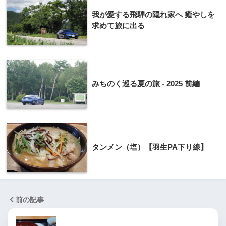
我が愛する飛騨の隠れ家へ 癒やしを
求めて旅に出る
みちのく巡る夏の旅 - 2025 前編
タンメン（塩）【羽生PA下り線】
前の記事