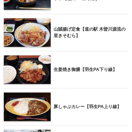
山賊揚げ定食【道の駅 木曽川源流の
里きそむら】
生姜焼き御膳【羽生PA下り線】
豚しゃぶカレー【羽生PA上り線】