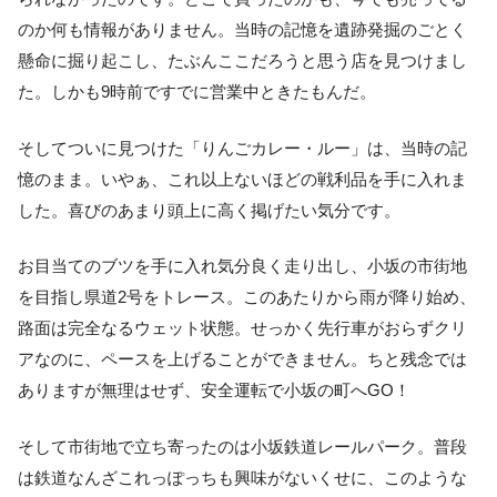
のか何も情報がありません。当時の記憶を遺跡発掘のごとく
懸命に掘り起こし、たぶんここだろうと思う店を見つけまし
た。しかも9時前ですでに営業中ときたもんだ。
そしてついに見つけた「りんごカレー・ルー」は、当時の記
憶のまま。いやぁ、これ以上ないほどの戦利品を手に入れま
した。喜びのあまり頭上に高く掲げたい気分です。
お目当てのブツを手に入れ気分良く走り出し、小坂の市街地
を目指し県道2号をトレース。このあたりから雨が降り始め、
路面は完全なるウェット状態。せっかく先行車がおらずクリ
アなのに、ペースを上げることができません。ちと残念では
ありますが無理はせず、安全運転で小坂の町へGO！
そして市街地で立ち寄ったのは小坂鉄道レールパーク。普段
は鉄道なんざこれっぽっちも興味がないくせに、このような