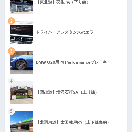
【東北道】羽生PA（下り線）
2
ドライバーアシスタンスのエラー
3
BMW G20用 M Performanceブレーキ
4
【関越道】塩沢石打SA（上り線）
5
【北関東道】太田強戸PA（上下線集約）