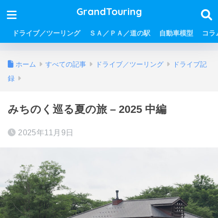
GrandTouring
ドライブ／ツーリング
ＳＡ／ＰＡ／道の駅
自動車模型
コラ
ホーム
すべての記事
ドライブ／ツーリング
ドライブ記
録
みちのく巡る夏の旅 – 2025 中編
2025年11月9日