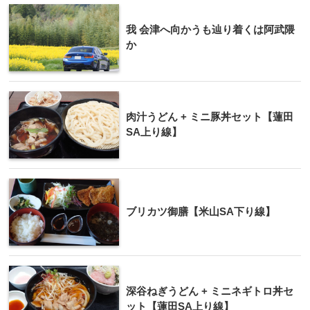
我 会津へ向かうも辿り着くは阿武隈
か
肉汁うどん + ミニ豚丼セット【蓮田
SA上り線】
ブリカツ御膳【米山SA下り線】
深谷ねぎうどん + ミニネギトロ丼セ
ット【蓮田SA上り線】