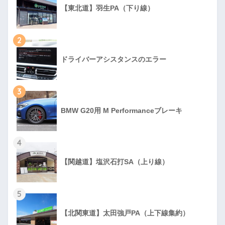
【東北道】羽生PA（下り線）
2
ドライバーアシスタンスのエラー
3
BMW G20用 M Performanceブレーキ
4
【関越道】塩沢石打SA（上り線）
5
【北関東道】太田強戸PA（上下線集約）