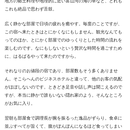
地方の郷土料理や地理的に近い富山湾の海の幸など、どれも
これも絶品で思わず舌鼓。
広く静かな部屋で日頃の疲れを癒やす。毎度のことですが、
この宿へ来たときはとにかくなにもしません。観光なんても
ってのほか。とにかく部屋でのゆっくりとした時間の流れを
楽しむのです。なにもしないという贅沢な時間を過ごすため
に、はるばるやって来たのですから。
それなりのお値段の宿であり、部屋数もそう多くありませ
ん。そこらへんのビジネスホテルと違って、他のお客の気配
がほぼしないのです。ときどき足音や話し声は聞こえるので
すが、本当に静かで誰もいない隠れ家のよう。そんなところ
がお気に入り。
翌朝も部屋食で調理長が腕を振るった逸品がずらり。食卓に
並ぶすべてが旨くて、腹がぽんぽんになるほど食ってしまい