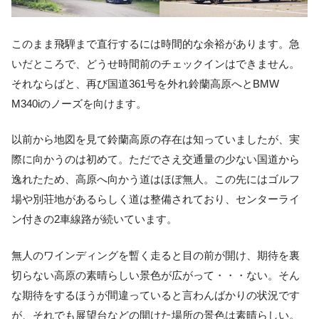
このまま飛騨まで直行するには時間的な余裕があります。急
いだところで、どうせ時間前のチェックインはできません。
それならばと、再び国道361号を外れ鈴蘭高原へとBMW
M340iのノーズを向けます。
以前から地図を見て鈴蘭高原の存在は知っていましたが、実
際に向かうのは初めて。ただでさえ交通量の少ない国道から
逸れたため、高原へ向かう道はほぼ無人。この先にはゴルフ
場や別荘地があるらしく道は整備されており、センターライ
ン付きの2車線路が続いています。
無人のワインディングを暫く走ると目の前が開け、期待を裏
切らない高原の素晴らしい景色が広がって・・・ない。そん
な期待をするほうが間違っていると言わんばかりの状況です
が、それでも展望台などの開けた場所の景色は素晴らしい。