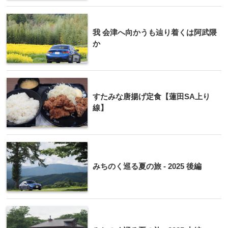
我 会津へ向かうも辿り着くは阿武隈
か
すたみな唐揚げ定食【蓮田SA上り
線】
みちのく巡る夏の旅 - 2025 後編