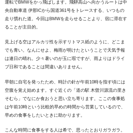
運転でBMWをかっ飛ばします。飛騨高山へ向かうルートは中
央自動車道 伊那ICから国道361号をトレースする、いつもの
走り慣れた道。今回はBMWを走らせることより、宿に滞在す
ることが主目的。
見上げる空はアルカリ性を示すリトマス紙のように、どこま
でも青い。なんにせよ、梅雨が明けたということで天気予報
は連日の晴れ。少々暑いのが玉に瑕ですが、雨よりはドライ
ブ日和であることは間違いありません。
早朝に自宅を発ったため、時計の針が午前10時を指す頃には
空腹を覚え始めます。すぐ近くの「道の駅 木曽川源流の里き
そむら」でなにか食おうと思い立ち寄ります。ここの食事処
は午前10時という比較的早めの時間から営業しているので、
早めの食事をしたいときに助かります。
こんな時間に食事をする人は希で、思ったとおりガラガラ。