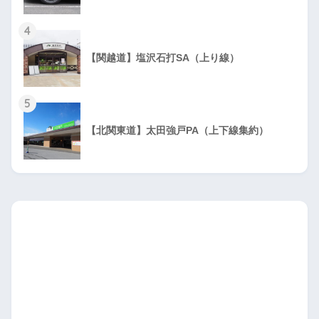
4
【関越道】塩沢石打SA（上り線）
5
【北関東道】太田強戸PA（上下線集約）