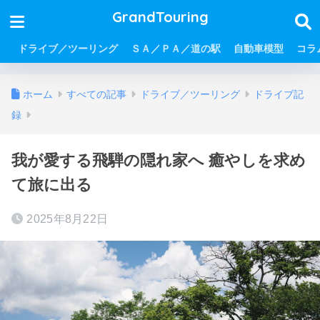
GrandTouring
ドライブ／ツーリング
ＳＡ／ＰＡ／道の駅
自動車模型
コラ
ホーム
すべての記事
ドライブ／ツーリング
ドライブ記
録
我が愛する飛騨の隠れ家へ 癒やしを求め
て旅に出る
2025年8月22日