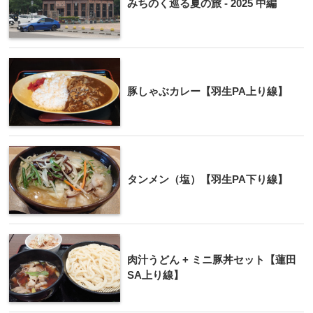
みちのく巡る夏の旅 - 2025 中編
豚しゃぶカレー【羽生PA上り線】
タンメン（塩）【羽生PA下り線】
肉汁うどん + ミニ豚丼セット【蓮田
SA上り線】