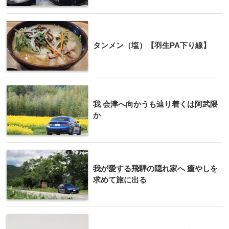
タンメン（塩）【羽生PA下り線】
我 会津へ向かうも辿り着くは阿武隈
か
我が愛する飛騨の隠れ家へ 癒やしを
求めて旅に出る