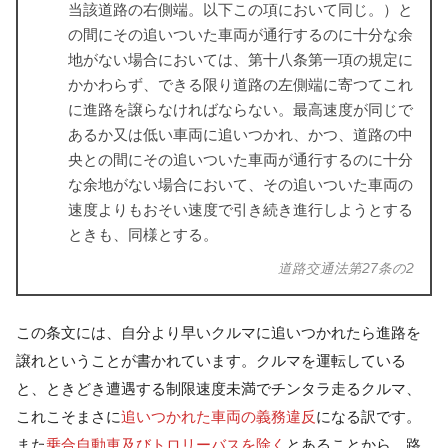
当該道路の右側端。以下この項において同じ。）と
の間にその追いついた車両が通行するのに十分な余
地がない場合においては、第十八条第一項の規定に
かかわらず、できる限り道路の左側端に寄つてこれ
に進路を譲らなければならない。最高速度が同じで
あるか又は低い車両に追いつかれ、かつ、道路の中
央との間にその追いついた車両が通行するのに十分
な余地がない場合において、その追いついた車両の
速度よりもおそい速度で引き続き進行しようとする
ときも、同様とする。
道路交通法第27条の2
この条文には、自分より早いクルマに追いつかれたら進路を
譲れということが書かれています。クルマを運転している
と、ときどき遭遇する制限速度未満でチンタラ走るクルマ、
これこそまさに
追いつかれた車両の義務違反
になる訳です。
また
乗合自動車及びトロリーバスを除く
とあることから、路