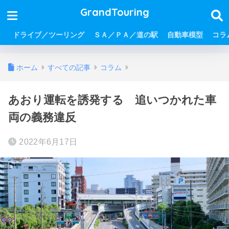
GrandTouring
ドライブ／ツーリング
ＳＡ／ＰＡ／道の駅
自動車模型
コラ
ホーム
すべての記事
コラム
あおり運転を誘発する 追いつかれた車
両の義務違反
2022年6月17日