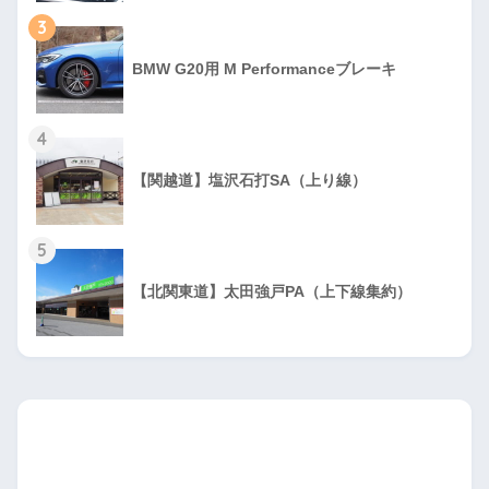
3
BMW G20用 M Performanceブレーキ
4
【関越道】塩沢石打SA（上り線）
5
【北関東道】太田強戸PA（上下線集約）