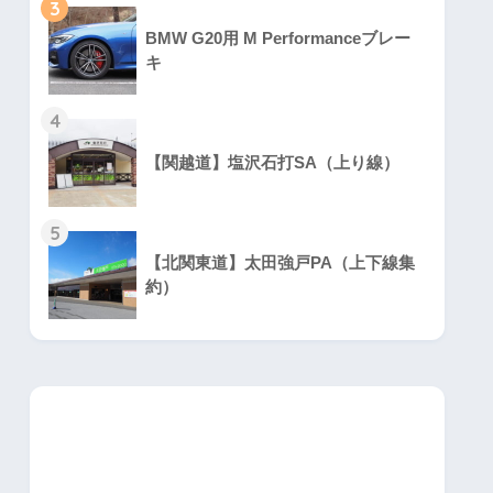
3
BMW G20用 M Performanceブレー
キ
4
【関越道】塩沢石打SA（上り線）
5
【北関東道】太田強戸PA（上下線集
約）