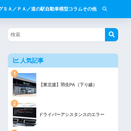
グ
ＳＡ／ＰＡ／道の駅
自動車模型
コラム
その他
人気記事
1
【東北道】羽生PA（下り線）
2
ドライバーアシスタンスのエラー