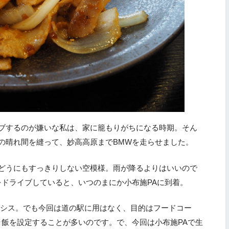
ブするのが嫌いな私は、家に籠もりがちになる時期。そん
の晴れ間を縫って、妙高高原までBMWを走らせました。
どうにもすっきりしない空模様。雨が降るよりはいいので
をドライブしていると、いつのまにか小布施PAに到着。
アシス。でも今回は道の駅に用はなく、目的はフードコー
ラ飯を設定することが多いのです。で、今回は小布施PAで生