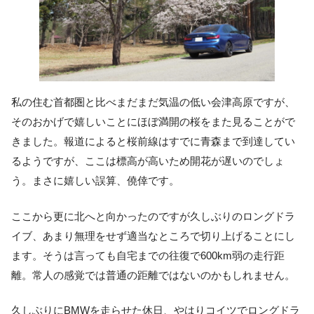
私の住む首都圏と比べまだまだ気温の低い会津高原ですが、
そのおかげで嬉しいことにほぼ満開の桜をまた見ることがで
きました。報道によると桜前線はすでに青森まで到達してい
るようですが、ここは標高が高いため開花が遅いのでしょ
う。まさに嬉しい誤算、僥倖です。
ここから更に北へと向かったのですが久しぶりのロングドラ
イブ、あまり無理をせず適当なところで切り上げることにし
ます。そうは言っても自宅までの往復で600km弱の走行距
離。常人の感覚では普通の距離ではないのかもしれません。
久しぶりにBMWを走らせた休日、やはりコイツでロングドラ