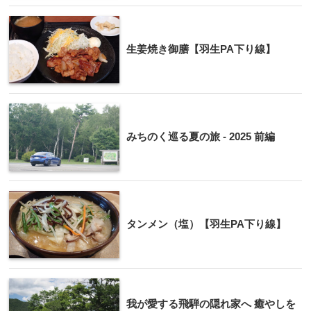
生姜焼き御膳【羽生PA下り線】
みちのく巡る夏の旅 - 2025 前編
タンメン（塩）【羽生PA下り線】
我が愛する飛騨の隠れ家へ 癒やしを