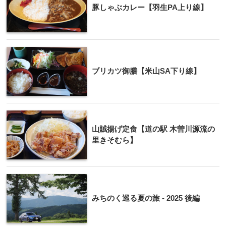
豚しゃぶカレー【羽生PA上り線】
ブリカツ御膳【米山SA下り線】
山賊揚げ定食【道の駅 木曽川源流の
里きそむら】
みちのく巡る夏の旅 - 2025 後編