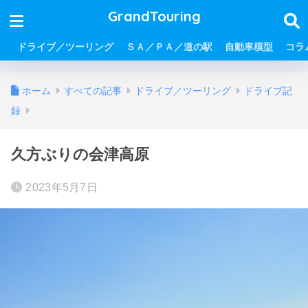
GrandTouring
ドライブ／ツーリング
ＳＡ／ＰＡ／道の駅
自動車模型
コラ
ホーム
すべての記事
ドライブ／ツーリング
ドライブ記
録
久方ぶりの会津高原
2023年5月7日