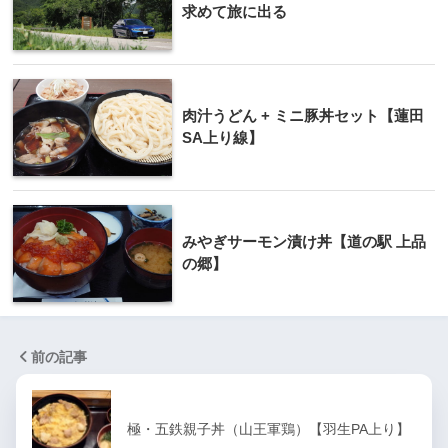
求めて旅に出る
肉汁うどん + ミニ豚丼セット【蓮田
SA上り線】
みやぎサーモン漬け丼【道の駅 上品
の郷】
前の記事
極・五鉄親子丼（山王軍鶏）【羽生PA上り】