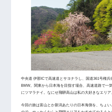
中央道 伊那ICで高速道とサヨナラし、国道361号
BMW。関東から日本海を目指す場合、高速道路で一
にツマラナイ。なにせ飛騨高山は私の大好きなエリア
今回の旅は富山とか新潟あたりの日本海側を、ちょい
ので、せっかくならと飛騨エリアをかすめてやろうと