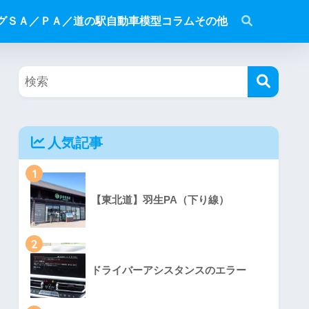
グ
ＳＡ／ＰＡ／道の駅
自動車模型
コラム
その他
人気記事
1
【東北道】羽生PA（下り線）
2
ドライバーアシスタンスのエラー