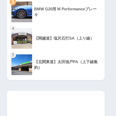
3
BMW G20用 M Performanceブレー
キ
4
【関越道】塩沢石打SA（上り線）
5
【北関東道】太田強戸PA（上下線集
約）