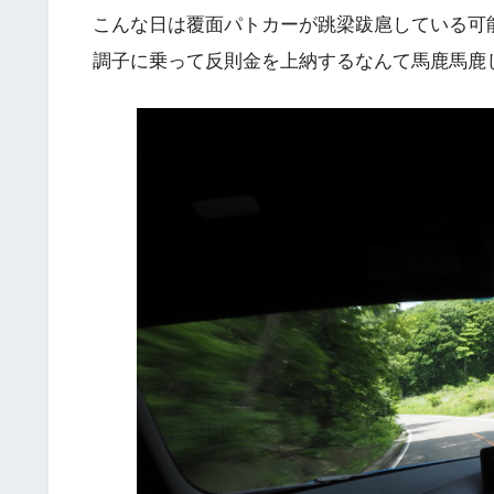
こんな日は覆面パトカーが跳梁跋扈している可
調子に乗って反則金を上納するなんて馬鹿馬鹿