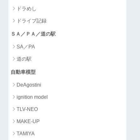
ドラめし
ドライブ記録
ＳＡ／ＰＡ／道の駅
SA／PA
道の駅
自動車模型
DeAgostini
ignition model
TLV-NEO
MAKE-UP
TAMIYA