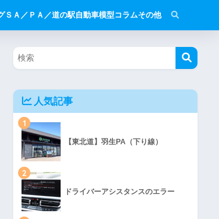
グ
ＳＡ／ＰＡ／道の駅
自動車模型
コラム
その他
人気記事
1
【東北道】羽生PA（下り線）
2
ドライバーアシスタンスのエラー