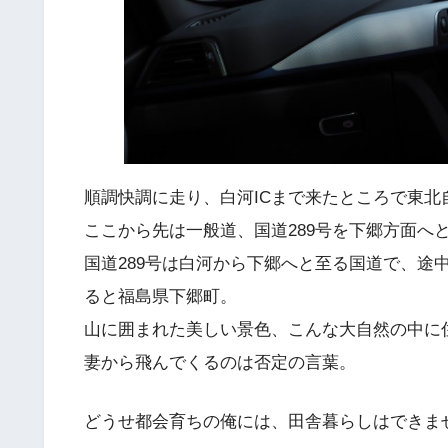
順調快調に走り、白河ICまで来たところで東北
ここから先は一般道、国道289号を下郷方面へ
国道289号は白河から下郷へと至る国道で、途
ると福島県下郷町。
山に囲まれた美しい景色、こんな大自然の中に
妻から飛んでくるのは否定の言葉。
どうせ都会育ちの俺には、田舎暮らしはできま