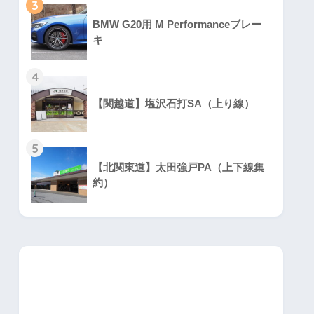
3
BMW G20用 M Performanceブレー
キ
4
【関越道】塩沢石打SA（上り線）
5
【北関東道】太田強戸PA（上下線集
約）